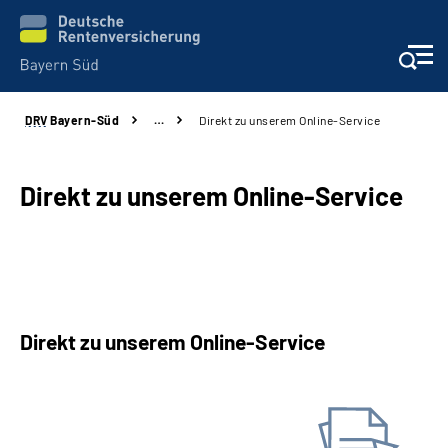
DRV
Bayern-Süd
…
Direkt zu unserem Online-Service
Beratung und Kontakt
Karriere
Direkt zu unserem Online-Service
Presse
Rehaverbund
Direkt zu unserem Online-Service
Über Uns
Antrag online stellen
Inhalte in Gebärdensprache (DGS)