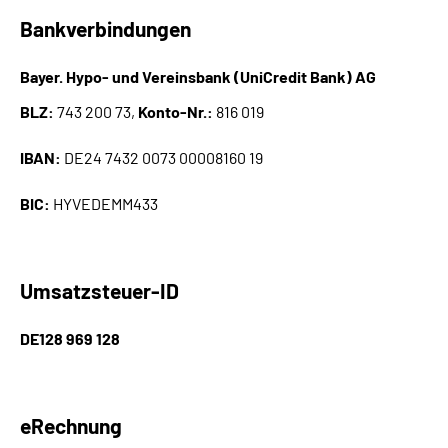
Leichte Sprache
Bankverbindungen
Suche
Bayer. Hypo- und Vereinsbank (UniCredit Bank) AG
BLZ:
743 200 73,
Konto-Nr.:
816 019
Mein Kundenportal
IBAN:
DE24 7432 0073 00008160 19
BIC:
HYVEDEMM433
Umsatzsteuer-ID
DE128 969 128
eRechnung