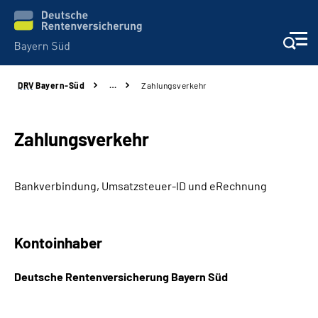
DRV
Bayern-Süd
…
Zahlungsverkehr
Beratung und Kontakt
Karriere
Zahlungsverkehr
Presse
Bankverbindung, Umsatzsteuer-ID und eRechnung
Rehaverbund
Kontoinhaber
Über Uns
Deutsche Rentenversicherung Bayern Süd
Inhalte in Gebärdensprache (DGS)