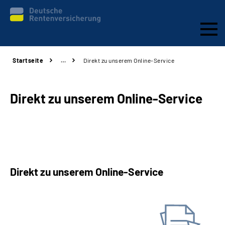
Startseite
…
Direkt zu unserem Online-Service
Beratung und Kontakt
Karriere
Direkt zu unserem Online-Service
Presse
Rehaverbund
Direkt zu unserem Online-Service
Über Uns
Antrag online stellen
Inhalte in Gebärdensprache (DGS)