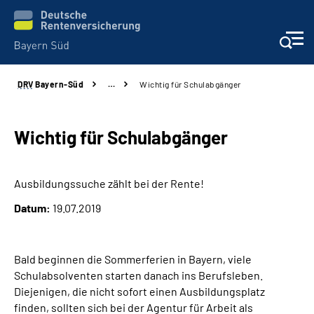
DRV
Bayern-Süd
…
Wichtig für Schulabgänger
Beratung und Kontakt
Karriere
Wichtig für Schulabgänger
Presse
Ausbildungssuche zählt bei der Rente!
Datum:
19.07.2019
Rehaverbund
Über Uns
Bald beginnen die Sommerferien in Bayern, viele
Schulabsolventen starten danach ins Berufsleben.
Inhalte in Gebärdensprache (DGS)
Diejenigen, die nicht sofort einen Ausbildungsplatz
finden, sollten sich bei der Agentur für Arbeit als