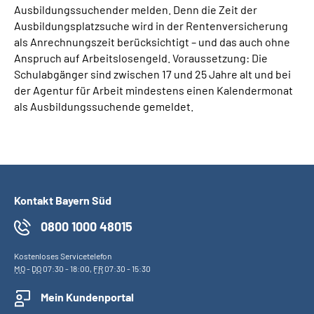
Ausbildungssuchender melden. Denn die Zeit der
Leichte Sprache
Ausbildungsplatzsuche wird in der Rentenversicherung
als Anrechnungszeit berücksichtigt – und das auch ohne
Suche
Anspruch auf Arbeitslosengeld. Voraussetzung: Die
Schulabgänger sind zwischen 17 und 25 Jahre alt und bei
der Agentur für Arbeit mindestens einen Kalendermonat
als Ausbildungssuchende gemeldet.
Mein Kundenportal
Kontakt Bayern Süd
0800 1000 48015
Kostenloses Servicetelefon
MO
-
DO
07:30 - 18:00,
FR
07:30 - 15:30
Mein Kundenportal