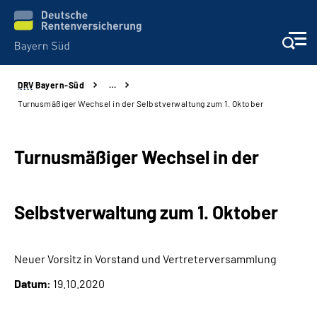
DRV
Bayern-Süd
…
Beratung und Kontakt
Turnusmäßiger Wechsel in der Selbstverwaltung zum 1. Oktober
Karriere
Turnusmäßiger Wechsel in der
Presse
Selbstverwaltung zum 1. Oktober
Rehaverbund
Über Uns
Neuer Vorsitz in Vorstand und Vertreterversammlung
Datum:
19.10.2020
Inhalte in Gebärdensprache (DGS)