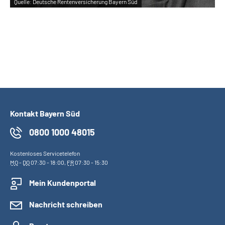
Quelle:
Deutsche Rentenversicherung Bayern Süd
Qu
Kontakt Bayern Süd
0800 1000 48015
Kostenloses Servicetelefon
MO
-
DO
07:30 - 18:00,
FR
07:30 - 15:30
Mein Kundenportal
Nachricht schreiben