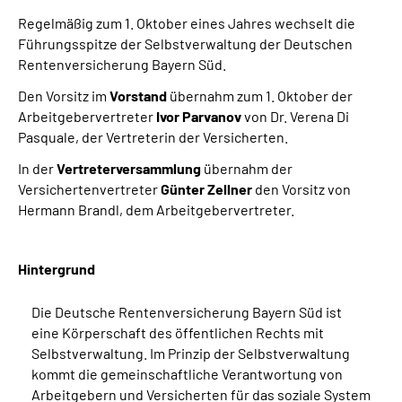
Leichte Sprache
Regelmäßig zum 1. Oktober eines Jahres wechselt die
Führungsspitze der Selbstverwaltung der Deutschen
Suche
Rentenversicherung Bayern Süd.
Den Vorsitz im
Vorstand
übernahm zum 1. Oktober der
Arbeitgebervertreter
Ivor Parvanov
von Dr. Verena Di
Pasquale, der Vertreterin der Versicherten.
Mein Kundenportal
In der
Vertreterversammlung
übernahm der
Versichertenvertreter
Günter Zellner
den Vorsitz von
Hermann Brandl, dem Arbeitgebervertreter.
Hintergrund
Die Deutsche Rentenversicherung Bayern Süd ist
eine Körperschaft des öffentlichen Rechts mit
Selbstverwaltung. Im Prinzip der Selbstverwaltung
kommt die gemeinschaftliche Verantwortung von
Arbeitgebern und Versicherten für das soziale System