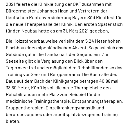
2021 feierte die Klinikleitung der OKT zusammen mit
Leichte Sprache
Bürgermeister Johannes Hagn und Vertretern der
Deutschen Rentenversicherung Bayern Süd Richtfest für
Suche
die neue Therapiehalle der Klinik. Den ersten Spatenstich
für den Neubau hatte es am 31. März 2021 gegeben.
Die Holzständerbauweise verleiht dem 5,24 Meter hohen
Mein Kundenportal
Flachbau einen alpenländischen Akzent. So passt sich das
Gebäude gut in die Landschaft der Gegend ein. Zur
Seeseite gibt die Verglasung den Blick über den
Tegernsee frei und ermöglicht den Rehabilitanden so das
Training vor See- und Bergpanorama. Die Ausmaße des
Baus auf dem Dach der Klinikgarage betragen 40,88 mal
33,60 Meter. Künftig soll die neue Therapiehalle den
Rehabilitanden mehr Platz zum Beispiel für die
medizinische Trainingstherapie, Entspannungstherapien,
Gruppentherapien, Einzelkrankengymnastik und
berufsbezogenes oder arbeitsplatzbezogenes Training
bieten.