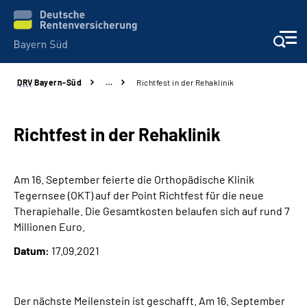
DRV
Bayern-Süd
…
Richtfest in der Rehaklinik
Beratung und Kontakt
Karriere
Richtfest in der Rehaklinik
Presse
Am 16. September feierte die Orthopädische Klinik
Tegernsee (OKT) auf der Point Richtfest für die neue
Rehaverbund
Therapiehalle. Die Gesamtkosten belaufen sich auf rund 7
Millionen Euro.
Über Uns
Datum:
17.09.2021
Inhalte in Gebärdensprache (DGS)
Der nächste Meilenstein ist geschafft. Am 16. September