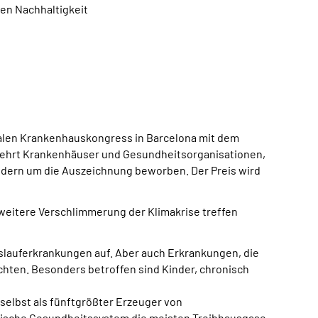
hen Nachhaltigkeit
onalen Krankenhauskongress in Barcelona mit dem
s ehrt Krankenhäuser und Gesundheitsorganisationen,
Ländern um die Auszeichnung beworben. Der Preis wird
eitere Verschlimmerung der Klimakrise treffen
slauferkrankungen auf. Aber auch Erkrankungen, die
hten. Besonders betroffen sind Kinder, chronisch
selbst als fünftgrößter Erzeuger von
erische Gesundheitssystem die meisten Treibhausgase.