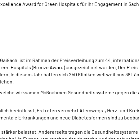
xcellence Award for Green Hospitals für ihr Engagement in Sac
 Gaißach, ist im Rahmen der Preisverleihung zum 44. internati
reen Hospitals (Bronze Award) ausgezeichnet worden. Der Prei
dern. In diesem Jahr hatten sich 250 Kliniken weltweit aus 38 
liehen.
, welche wirksamen Maßnahmen Gesundheitssysteme gegen die w
ich beeinflusst. Es treten vermehrt Atemwegs-, Herz- und Krei
 mentale Erkrankungen und neue Diabetesformen sind zu beobac
stärker belastet. Andererseits tragen die Gesundheitssysteme 
rise bei. In Europa verursachen das deutsche und das schweiz