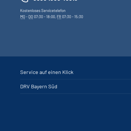
Kostenloses Servicetelefon
MO
-
DO
07:30 - 18:00,
FR
07:30 - 15:30
Service auf einen Klick
DRV Bayern Süd