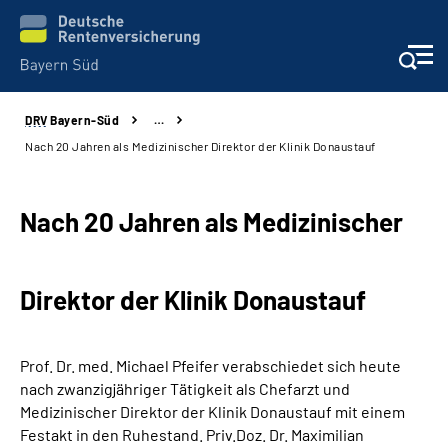
DRV
Bayern-Süd
…
Beratung und Kontakt
Nach 20 Jahren als Medizinischer Direktor der Klinik Donaustauf
Karriere
Nach 20 Jahren als Medizinischer
Presse
Direktor der Klinik Donaustauf
Rehaverbund
Über Uns
Prof. Dr. med. Michael Pfeifer verabschiedet sich heute
nach zwanzigjähriger Tätigkeit als Chefarzt und
Inhalte in Gebärdensprache (DGS)
Medizinischer Direktor der Klinik Donaustauf mit einem
Festakt in den Ruhestand. Priv.Doz. Dr. Maximilian