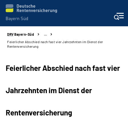
DRV
Bayern-Süd
…
Beratung und Kontakt
Feierlicher Abschied nach fast vier Jahrzehnten im Dienst der
Rentenversicherung
Karriere
Feierlicher Abschied nach fast vier
Presse
Rehaverbund
Jahrzehnten im Dienst der
Über Uns
Rentenversicherung
Inhalte in Gebärdensprache (DGS)