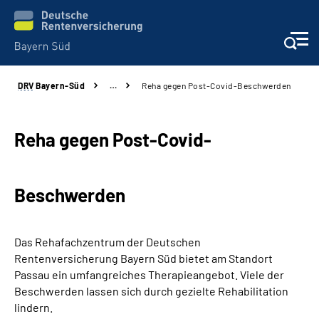
DRV
Bayern-Süd
…
Reha gegen Post-Covid-Beschwerden
Beratung und Kontakt
Karriere
Reha gegen Post-Covid-
Presse
Beschwerden
Rehaverbund
Das Rehafachzentrum der Deutschen
Über Uns
Rentenversicherung Bayern Süd bietet am Standort
Passau ein umfangreiches Therapieangebot. Viele der
Beschwerden lassen sich durch gezielte Rehabilitation
Inhalte in Gebärdensprache (DGS)
lindern.