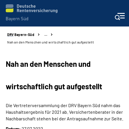
DRV
Bayern-Süd
…
Beratung und Kontakt
Nah an den Menschen und wirtschaftlich gut aufgestellt
Karriere
Nah an den Menschen und
Presse
wirtschaftlich gut aufgestellt
Rehaverbund
Über Uns
Die Vertreterversammlung der DRV Bayern Süd nahm das
Haushaltsergebnis für 2021 ab. Versichertenberater in der
Inhalte in Gebärdensprache (DGS)
Nachbarschaft stehen bei der Antragsaufnahme zur Seite.
Datum:
27.07.2022