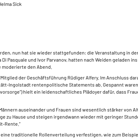
Helma Sick
en, nun hat sie wieder stattgefunden: die Veranstaltung in der 
Di Pasquale und Ivor Parvanov, hatten nach Weiden geladen ins W
e moderierte den Abend.
tglied der Geschäftsführung Rüdiger Alfery. Im Anschluss dara
ätt-Ingolstadt rentenpolitische Statements ab. Gespannt waren 
vorsorge“) hielt ein leidenschaftliches Plädoyer dafür, dass Frau
nnern auseinander und Frauen sind wesentlich stärker von Alte
nge zu Hause und steigen irgendwann wieder mit geringer Stunde
it-Rente.“
ie eine traditionelle Rollenverteilung verfestigen, wie zum Beisp