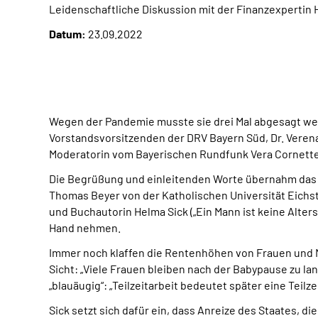
Leidenschaftliche Diskussion mit der Finanzexpertin 
Datum:
23.09.2022
Wegen der Pandemie musste sie drei Mal abgesagt werd
Vorstandsvorsitzenden der DRV Bayern Süd, Dr. Verena 
Moderatorin vom Bayerischen Rundfunk Vera Cornett
Die Begrüßung und einleitenden Worte übernahm das Mi
Thomas Beyer von der Katholischen Universität Eichst
und Buchautorin Helma Sick („Ein Mann ist keine Alters
Hand nehmen.
Immer noch klaffen die Rentenhöhen von Frauen und Mä
Sicht: „Viele Frauen bleiben nach der Babypause zu la
„blauäugig“: „Teilzeitarbeit bedeutet später eine Teilze
Sick setzt sich dafür ein, dass Anreize des Staates, d