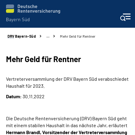
DRV
Bayern-Süd
…
Mehr Geld für Rentner
Beratung und Kontakt
Karriere
Mehr Geld für Rentner
Presse
Vertreterversammlung der DRV Bayern Süd verabschiedet
Haushalt für 2023.
Rehaverbund
Datum:
30.11.2022
Über Uns
Die Deutsche Rentenversicherung (DRV) Bayern Süd geht
Inhalte in Gebärdensprache (DGS)
mit einem stabilen Haushalt in das nächste Jahr, erläutert
Hermann Brandl, Vorsitzender der Vertreterversammlung