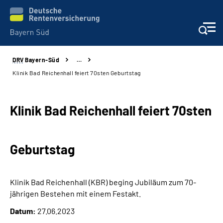
DRV
Bayern-Süd
…
Beratung und Kontakt
Klinik Bad Reichenhall feiert 70sten Geburtstag
Karriere
Klinik Bad Reichenhall feiert 70sten
Presse
Geburtstag
Rehaverbund
Über Uns
Klinik Bad Reichenhall (KBR) beging Jubiläum zum 70-
jährigen Bestehen mit einem Festakt.
Inhalte in Gebärdensprache (DGS)
Datum:
27.06.2023