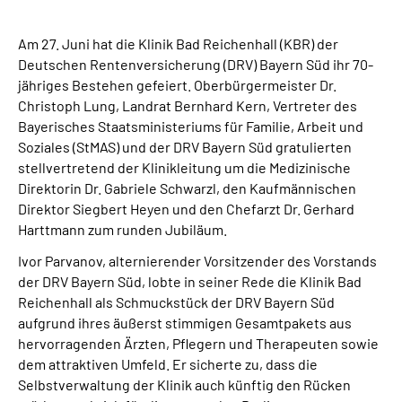
Leichte Sprache
Am 27. Juni hat die Klinik Bad Reichenhall (KBR) der
Suche
Deutschen Rentenversicherung (DRV) Bayern Süd ihr 70-
jähriges Bestehen gefeiert. Oberbürgermeister Dr.
Christoph Lung, Landrat Bernhard Kern, Vertreter des
Bayerisches Staatsministeriums für Familie, Arbeit und
Mein Kundenportal
Soziales (StMAS) und der DRV Bayern Süd gratulierten
stellvertretend der Klinikleitung um die Medizinische
Direktorin Dr. Gabriele Schwarzl, den Kaufmännischen
Direktor Siegbert Heyen und den Chefarzt Dr. Gerhard
Harttmann zum runden Jubiläum.
Ivor Parvanov, alternierender Vorsitzender des Vorstands
der DRV Bayern Süd, lobte in seiner Rede die Klinik Bad
Reichenhall als Schmuckstück der DRV Bayern Süd
aufgrund ihres äußerst stimmigen Gesamtpakets aus
hervorragenden Ärzten, Pflegern und Therapeuten sowie
dem attraktiven Umfeld. Er sicherte zu, dass die
Selbstverwaltung der Klinik auch künftig den Rücken