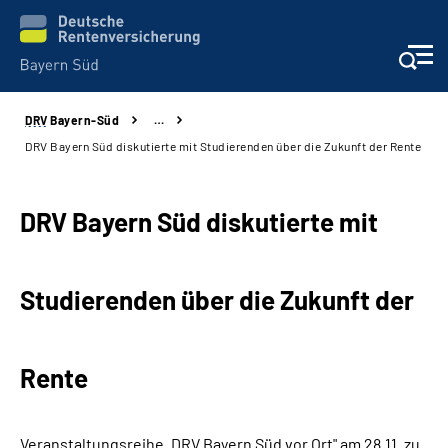
DRV
Bayern-Süd
…
Beratung und Kontakt
DRV Bayern Süd diskutierte mit Studierenden über die Zukunft der Rente
Karriere
DRV Bayern Süd diskutierte mit
Presse
Studierenden über die Zukunft der
Rehaverbund
Über Uns
Rente
Inhalte in Gebärdensprache (DGS)
Veranstaltungsreihe „DRV Bayern Süd vor Ort" am 28.11. zu