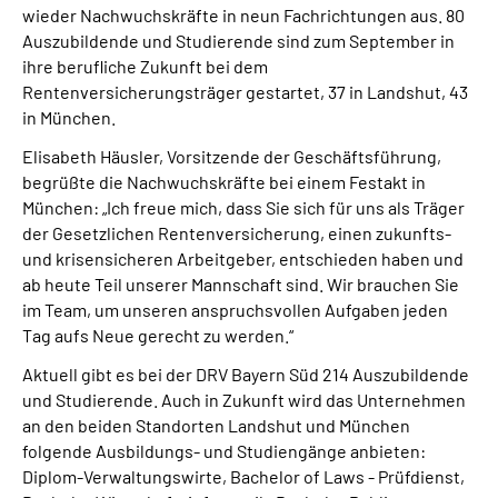
wieder Nachwuchskräfte in neun Fachrichtungen aus. 80
Leichte Sprache
Auszubildende und Studierende sind zum September in
ihre berufliche Zukunft bei dem
Suche
Rentenversicherungsträger gestartet, 37 in Landshut, 43
in München.
Elisabeth Häusler, Vorsitzende der Geschäftsführung,
Mein Kundenportal
begrüßte die Nachwuchskräfte bei einem Festakt in
München: „Ich freue mich, dass Sie sich für uns als Träger
der Gesetzlichen Rentenversicherung, einen zukunfts-
und krisensicheren Arbeitgeber, entschieden haben und
ab heute Teil unserer Mannschaft sind. Wir brauchen Sie
im Team, um unseren anspruchsvollen Aufgaben jeden
Tag aufs Neue gerecht zu werden.“
Aktuell gibt es bei der DRV Bayern Süd 214 Auszubildende
und Studierende. Auch in Zukunft wird das Unternehmen
an den beiden Standorten Landshut und München
folgende Ausbildungs- und Studiengänge anbieten:
Diplom-Verwaltungswirte, Bachelor of Laws - Prüfdienst,