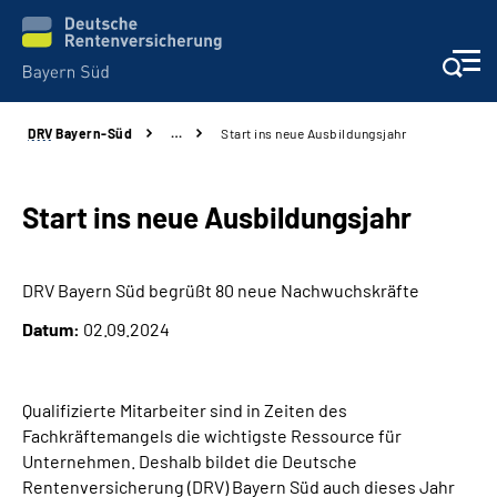
DRV
Bayern-Süd
…
Start ins neue Ausbildungsjahr
Beratung und Kontakt
Karriere
Start ins neue Ausbildungsjahr
Presse
DRV Bayern Süd begrüßt 80 neue Nachwuchskräfte
Datum:
02.09.2024
Rehaverbund
Über Uns
Qualifizierte Mitarbeiter sind in Zeiten des
Fachkräftemangels die wichtigste Ressource für
Inhalte in Gebärdensprache (DGS)
Unternehmen. Deshalb bildet die Deutsche
Rentenversicherung (DRV) Bayern Süd auch dieses Jahr