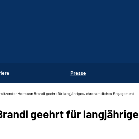
riere
Presse
rsitzender Hermann Brandl geehrt für langjähriges, ehrenamtliches Engagement
randl geehrt für langjährig