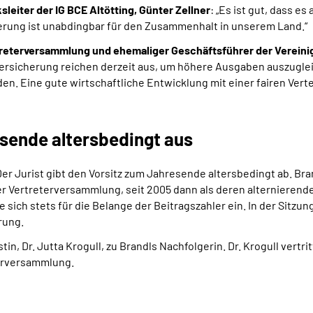
leiter der IG BCE Altötting, Günter Zellner
: „Es ist gut, dass e
cherung ist unabdingbar für den Zusammenhalt in unserem Land.“
treterversammlung und ehemaliger Geschäftsführer der Vereini
ersicherung reichen derzeit aus, um höhere Ausgaben auszuglei
n. Eine gute wirtschaftliche Entwicklung mit einer fairen Verte
sende altersbedingt aus
r Jurist gibt den Vorsitz zum Jahresende altersbedingt ab. Bran
der Vertreterversammlung, seit 2005 dann als deren alternierende
ch stets für die Belange der Beitragszahler ein. In der Sitzung
rung.
n, Dr. Jutta Krogull, zu Brandls Nachfolgerin. Dr. Krogull vertri
eterversammlung.