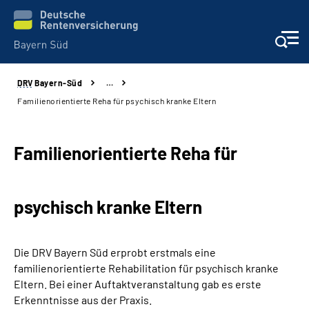
DRV
Bayern-Süd
…
Beratung und Kontakt
Familienorientierte Reha für psychisch kranke Eltern
Karriere
Familienorientierte Reha für
Presse
psychisch kranke Eltern
Rehaverbund
Über Uns
Die DRV Bayern Süd erprobt erstmals eine
familienorientierte Rehabilitation für psychisch kranke
Inhalte in Gebärdensprache (DGS)
Eltern. Bei einer Auftaktveranstaltung gab es erste
Erkenntnisse aus der Praxis.