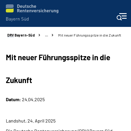
DRV
Bayern-Süd
…
Mit neuer Führungsspitze in die Zukunft
Beratung und Kontakt
Karriere
Mit neuer Führungsspitze in die
Presse
Zukunft
Rehaverbund
Datum:
24.04.2025
Über Uns
Inhalte in Gebärdensprache (DGS)
Landshut, 24. April 2025
Die Deutsche Rentenversicherung (DRV) Bayern Süd