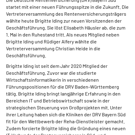
Leichte Sprache
startet mit einer neuen Führungsspitze in die Zukunft. Die
Vertreterversammlung des Rentenversicherungsträgers
Suche
wählte heute Brigitte Iding zur neuen Vorsitzenden der
Geschäftsführung. Sie löst Elisabeth Häusler ab, die zum
1. Mai in den Ruhestand tritt. Als neues Mitglied neben
Brigitte Iding und Rüdiger Alfery wählte die
Mein Kundenportal
Vertreterversammlung Christian Heide in die
Geschäftsführung.
Brigitte Iding ist seit dem Jahr 2020 Mitglied der
Geschäftsführung. Zuvor war die studierte
Wirtschaftsinformatikerin in verschiedenen
Führungspositionen für die DRV Baden-Württemberg
tätig. Brigitte Iding bringt langjährige Erfahrung in den
Bereichen IT und Betriebswirtschaft sowie in der
strategischen Steuerung von Großprojekten mit. Unter
ihrer Leitung haben sich die Kliniken der DRV Bayern Süd
fit für den Wettbewerb der Reha-Dienstleister gemacht.
Zudem forcierte Brigitte Iding die Gründung eines neuen