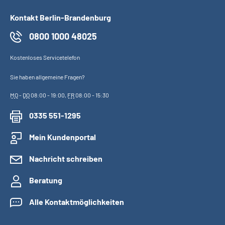
Inhalte in Gebärdensprache (DGS)
Kontakt Berlin-Brandenburg
Leichte Sprache
0800 1000 48025
Kostenloses Servicetelefon
Suche
Sie haben allgemeine Fragen?
MO
-
DO
08:00 - 19:00,
FR
08:00 - 15:30
Mein Kundenportal
0335 551-1295
Mein Kundenportal
Nachricht schreiben
Beratung
Alle Kontaktmöglichkeiten