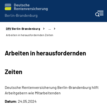
DRV
Berlin-Brandenburg
…
Aktuelles
Arbeiten in herausfordernden Zeiten
Services
Arbeiten in herausfordernden
Karriere
Zeiten
Presse
Über uns
Deutsche Rentenversicherung Berlin-Brandenburg hilft
Arbeitgebern wie Mitarbeitenden
Online-Services
Datum:
24.05.2024