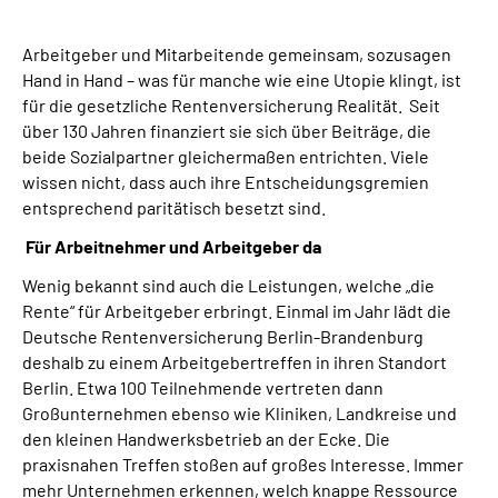
Inhalte in Gebärdensprache (DGS)
Arbeitgeber und Mitarbeitende gemeinsam, sozusagen
Leichte Sprache
Hand in Hand – was für manche wie eine Utopie klingt, ist
für die gesetzliche Rentenversicherung Realität. Seit
über 130 Jahren finanziert sie sich über Beiträge, die
Suche
beide Sozialpartner glei­chermaßen entrichten. Viele
wissen nicht, dass auch ihre Entscheidungsgremien
entsprechend paritätisch besetzt sind.
Mein Kundenportal
Für Arbeitnehmer und Arbeitgeber da
Wenig bekannt sind auch die Leistungen, welche „die
Rente“ für Arbeitgeber erbringt. Einmal im Jahr lädt die
Deutsche Rentenversicherung Berlin-Brandenburg
deshalb zu einem Arbeitgebertreffen in ihren Standort
Berlin. Etwa 100 Teilnehmen­de vertreten dann
Großunternehmen ebenso wie Kliniken, Landkreise und
den kleinen Handwerksbetrieb an der Ecke. Die
praxisnahen Treffen stoßen auf großes Interesse. Immer
mehr Unternehmen erkennen, welch knappe Ressource