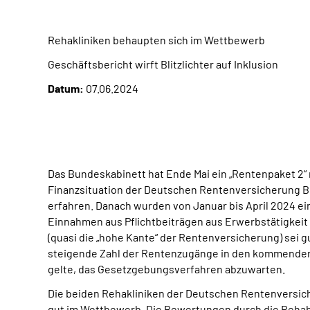
Rehakliniken behaupten sich im Wettbewerb
Geschäftsbericht wirft Blitzlichter auf Inklusion
Datum:
07.06.2024
Das Bundeskabinett hat Ende Mai ein „Rentenpaket 2“ 
Finanzsituation der Deutschen Rentenversicherung Ber
erfahren. Danach wurden von Januar bis April 2024 ein
Einnahmen aus Pflichtbeiträgen aus Erwerbstätigkeit a
(quasi die „hohe Kante“ der Rentenversicherung) sei g
steigende Zahl der Rentenzugänge in den kommenden 
gelte, das Gesetzgebungsverfahren abzuwar­ten.
Die beiden Rehakliniken der Deutschen Rentenversich
gut im Wettbewerb. Die Bewertungen durch die Rehabil