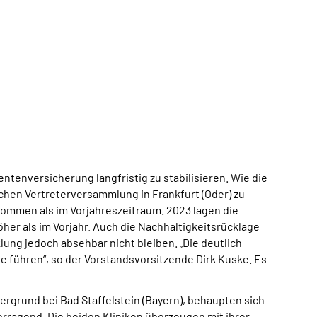
tenversicherung langfristig zu stabilisieren. Wie die
chen Vertreterversammlung in Frankfurt (Oder) zu
enommen als im Vorjahreszeitraum. 2023 lagen die
her als im Vorjahr. Auch die Nachhaltigkeitsrücklage
ung jedoch absehbar nicht bleiben. „Die deutlich
führen“, so der Vorstandsvorsitzende Dirk Kuske. Es
grund bei Bad Staffelstein (Bayern), behaup­ten sich
ragend. Die beiden Kliniken über­zeugen mit ihrer