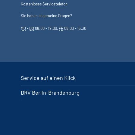
Kostenloses Servicetelefon
Sie haben allgemeine Fragen?
MO
-
DO
08:00 - 19:00,
FR
08:00 - 15:30
Service auf einen Klick
DRV Berlin-Brandenburg