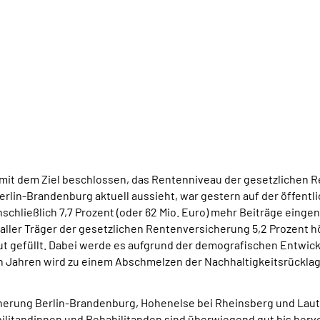
mit dem Ziel beschlossen, das Rentenniveau der gesetzlichen Ren
lin-Brandenburg aktuell aussieht, war gestern auf der öffentli
schließlich 7,7 Prozent (oder 62 Mio. Euro) mehr Beiträge eing
ller Träger der gesetzlichen Rentenversicherung 5,2 Prozent hö
ut gefüllt. Dabei werde es aufgrund der demografischen Entwickl
Jahren wird zu einem Abschmelzen der Nachhaltigkeitsrücklage 
erung Berlin-Brandenburg, Hohenelse bei Rheinsberg und Lauter
itandinnen und Rehabilitanden sind überwiegend gut bis hervor