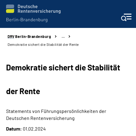
DRV
Berlin-Brandenburg
…
Aktuelles
Demokratie sichert die Stabilität der Rente
Services
Demokratie sichert die Stabilität
Karriere
der Rente
Presse
Über uns
Statements von Führungspersönlichkeiten der
Deutschen Rentenversicherung
Online-Services
Datum:
01.02.2024