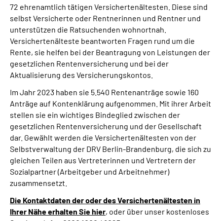
72 ehrenamtlich tätigen Versichertenältesten. Diese sind
Inhalte in Gebärdensprache (DGS)
selbst Versicherte oder Rentnerinnen und Rentner und
unterstützen die Ratsuchenden wohnortnah.
Leichte Sprache
Versichertenälteste beantworten Fragen rund um die
Rente, sie helfen bei der Beantragung von Leistungen der
Suche
gesetzlichen Rentenversicherung und bei der
Aktualisierung des Versicherungskontos.
Im Jahr 2023 haben sie 5.540 Rentenanträge sowie 160
Anträge auf Kontenklärung aufgenommen. Mit ihrer Arbeit
Mein Kundenportal
stellen sie ein wichtiges Bindeglied zwischen der
gesetzlichen Rentenversicherung und der Gesellschaft
dar. Gewählt werden die Versichertenältesten von der
Selbstverwaltung der DRV Berlin-Brandenburg, die sich zu
gleichen Teilen aus Vertreterinnen und Vertretern der
Sozialpartner (Arbeitgeber und Arbeitnehmer)
zusammensetzt.
Die Kontaktdaten der oder des Versichertenältesten in
Ihrer Nähe erhalten Sie hier
, oder über unser kostenloses