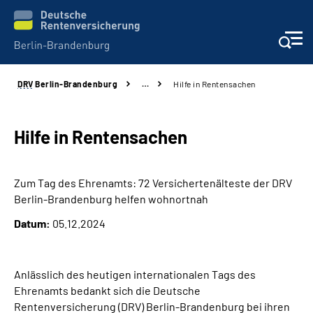
DRV
Berlin-Brandenburg
…
Hilfe in Rentensachen
Aktuelles
Services
Hilfe in Rentensachen
Karriere
Zum Tag des Ehrenamts: 72 Versichertenälteste der DRV
Berlin-Brandenburg helfen wohnortnah
Presse
Datum:
05.12.2024
Über uns
Anlässlich des heutigen internationalen Tags des
Online-Services
Ehrenamts bedankt sich die Deutsche
Rentenversicherung (DRV) Berlin-Brandenburg bei ihren