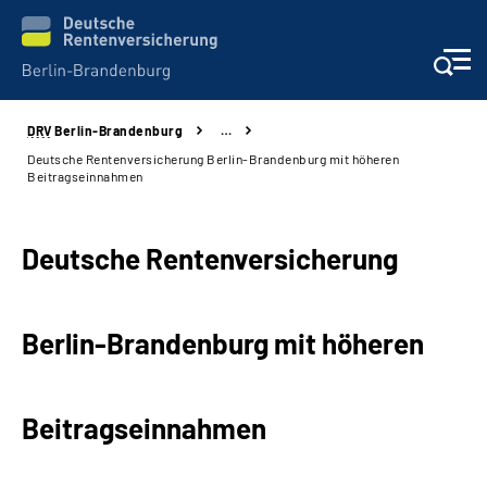
DRV
Berlin-Brandenburg
…
Aktuelles
Deutsche Rentenversicherung Berlin-Brandenburg mit höheren
Beitragseinnahmen
Services
Deutsche Rentenversicherung
Karriere
Presse
Berlin-Brandenburg mit höheren
Über uns
Beitragseinnahmen
Online-Services