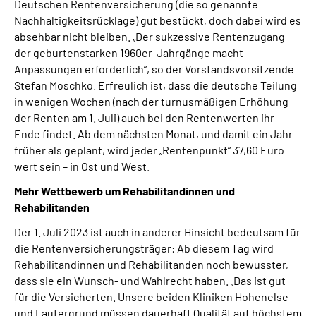
Deutschen Rentenversicherung (die so genannte
Nachhaltigkeitsrücklage) gut bestückt, doch dabei wird es
absehbar nicht bleiben. „Der sukzessive Rentenzugang
der geburtenstarken 1960er-Jahrgänge macht
Anpassungen erforderlich“, so der Vorstandsvorsitzende
Stefan Moschko. Erfreulich ist, dass die deutsche Teilung
in wenigen Wochen (nach der turnusmäßigen Erhöhung
der Renten am 1. Juli) auch bei den Rentenwerten ihr
Ende findet. Ab dem nächsten Monat, und damit ein Jahr
früher als geplant, wird jeder „Rentenpunkt“ 37,60 Euro
wert sein – in Ost und West.
Mehr Wettbewerb um Rehabilitandinnen und
Rehabilitanden
Der 1. Juli 2023 ist auch in anderer Hinsicht bedeutsam für
die Rentenversicherungsträger: Ab diesem Tag wird
Rehabilitandinnen und Rehabilitanden noch bewusster,
dass sie ein Wunsch- und Wahlrecht haben. „Das ist gut
für die Versicherten. Unsere beiden Kliniken Hohenelse
und Lautergrund müssen dauerhaft Qualität auf höchstem