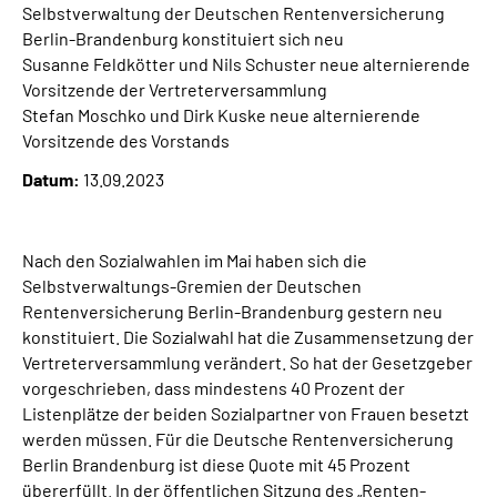
Selbstverwaltung der Deutschen Rentenver­si­che­rung
Inhalte in Gebärdensprache (DGS)
Berlin-Brandenburg konstituiert sich neu
Susanne Feldkötter und Nils Schuster neue alternierende
Leichte Sprache
Vorsitzende der Vertreterversammlung
Stefan Moschko und Dirk Kuske neue alternierende
Suche
Vorsitzende des Vorstands
Datum:
13.09.2023
Mein Kundenportal
Nach den Sozialwahlen im Mai haben sich die
Selbstverwaltungs-Gremien der Deut­schen
Rentenversicherung Berlin-Brandenburg gestern neu
konstituiert. Die Sozial­wahl hat die Zusammensetzung der
Vertreterversammlung verändert. So hat der Gesetzgeber
vorgeschrieben, dass mindestens 40 Prozent der
Listenplätze der bei­den Sozialpartner von Frauen besetzt
werden müssen. Für die Deutsche Ren­tenver­sicherung
Berlin Brandenburg ist diese Quote mit 45 Prozent
übererfüllt. In der öf­fent­lichen Sitzung des „Renten-