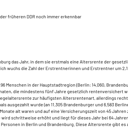
 der früheren DDR noch immer erkennbar
enburg das Jahr, in dem sie erstmals eine Altersrente der gese
eich wuchs die Zahl der Erstrentnerinnen und Erstrentner um 2,1
296 Menschen in der Hauptstadtregion (Berlin: 14.060, Brandenbu
ten, die mindestens fünf Jahre gesetzlich rentenversichert wa
egelaltersrente zur häufigsten Altersrentenart, allerdings rech
mals ausgezahlt wurde (an 11.305 Brandenburger und 6.583 Berlin
onate alt waren und auf eine Versicherungszeit von 45 Jahren 
e wird schrittweise erhöht und liegt für dieses Jahr bei 64 Jahr
4 Personen in Berlin und Brandenburg. Diese Altersrente gibt es