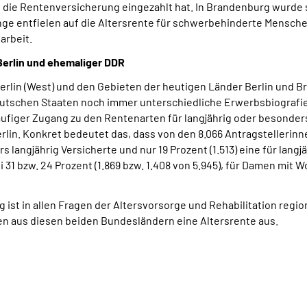
 die Rentenversicherung eingezahlt hat. In Brandenburg wurde 
nge entfielen auf die Altersrente für schwerbehinderte Mensche
arbeit.
erlin und ehemaliger DDR
Berlin (West) und den Gebieten der heutigen Länder Berlin und B
utschen Staaten noch immer unterschiedliche Erwerbsbiografien 
ufiger Zugang zu den Rentenarten für langjährig oder besonders
n. Konkret bedeutet das, dass von den 8.066 Antragstellerinne
s langjährig Versicherte und nur 19 Prozent (1.513) eine für lang
31 bzw. 24 Prozent (1.869 bzw. 1.408 von 5.945), für Damen mit 
st in allen Fragen der Altersvorsorge und Rehabilitation regio
hen aus diesen beiden Bundesländern eine Altersrente aus.