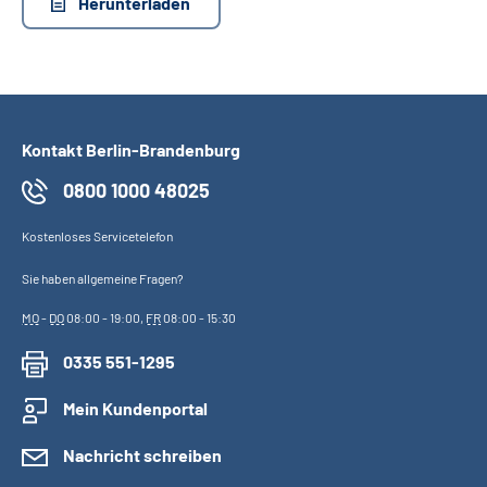
Herunterladen
Inhalte in Gebärdensprache (DGS)
Leichte Sprache
Suche
Kontakt Berlin-Brandenburg
0800 1000 48025
Mein Kundenportal
Kostenloses Servicetelefon
Sie haben allgemeine Fragen?
MO
-
DO
08:00 - 19:00,
FR
08:00 - 15:30
0335 551-1295
Mein Kundenportal
Nachricht schreiben