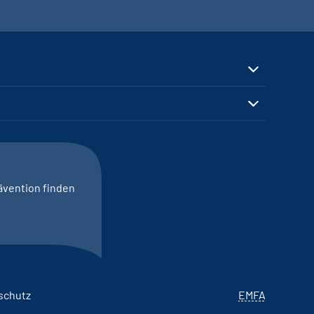
ävention finden
schutz
EMFA