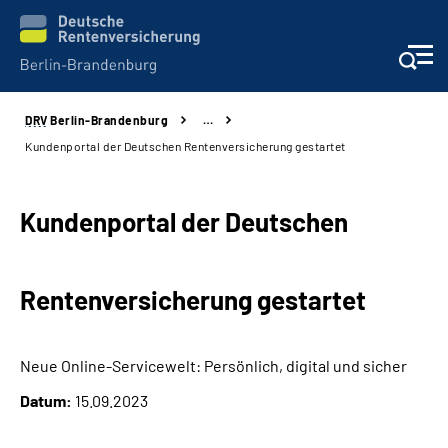
DRV
Berlin-Brandenburg
…
Aktuelles
Kundenportal der Deutschen Rentenversicherung gestartet
Services
Kundenportal der Deutschen
Karriere
Rentenversicherung gestartet
Presse
Über uns
Neue Online-Servicewelt: Persönlich, digital und sicher
Datum:
15.09.2023
Online-Services