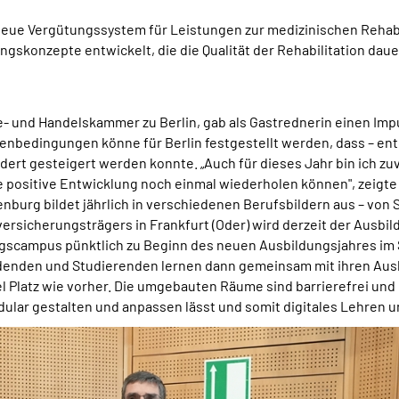
e neue Vergütungssystem für Leistungen zur medizinischen Rehabil
ngskonzepte entwickelt, die die Qualität der Rehabilitation dau
- und Handelskammer zu Berlin, gab als Gastrednerin einen Impu
nbedingungen könne für Berlin festgestellt werden, dass – en
rt gesteigert werden konnte. „Auch für dieses Jahr bin ich zuv
e positive Entwicklung noch einmal wiederholen können", zeigte 
urg bildet jährlich in verschiedenen Berufsbildern aus – von 
versicherungsträgers in Frankfurt (Oder) wird derzeit der Ausbi
dungscampus pünktlich zu Beginn des neuen Ausbildungsjahres im
ldenden und Studierenden lernen dann gemeinsam mit ihren Ausb
l Platz wie vorher. Die umgebauten Räume sind barrierefrei und o
ular gestalten und anpassen lässt und somit digitales Lehren 