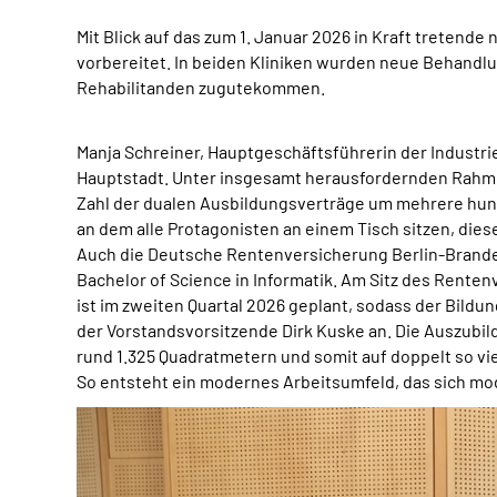
Mit Blick auf das zum 1. Januar 2026 in Kraft tretend
vorbereitet. In beiden Kliniken wurden neue Behandlu
Rehabilitanden zugutekommen.
Manja Schreiner, Hauptgeschäftsführerin der Industrie
Hauptstadt. Unter insgesamt herausfordernden Rahme
Zahl der dualen Ausbildungsverträge um mehrere hunde
an dem alle Protagonisten an einem Tisch sitzen, dies
Auch die Deutsche Rentenversicherung Berlin-Brandenb
Bachelor of Science in Informatik. Am Sitz des Renten
ist im zweiten Quartal 2026 geplant, sodass der Bil
der Vorstandsvorsitzende Dirk Kuske an. Die Auszubi
rund 1.325 Quadratmetern und somit auf doppelt so vie
So entsteht ein modernes Arbeitsumfeld, das sich mod