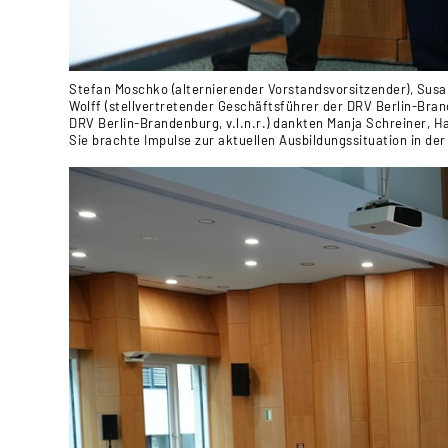
Stefan Moschko (alternierender Vorstandsvorsitzender), Susa
Wolff (stellvertretender Geschäftsführer der DRV Berlin-Bran
DRV Berlin-Brandenburg, v.l.n.r.) dankten Manja Schreiner, Ha
Sie brachte Impulse zur aktuellen Ausbildungssituation in der