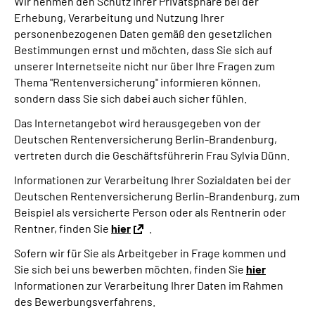
Wir nehmen den Schutz Ihrer Privatsphäre bei der
Inhalte in Gebärdensprache (DGS)
Erhebung, Verarbeitung und Nutzung Ihrer
personenbezogenen Daten gemäß den gesetzlichen
Leichte Sprache
Bestimmungen ernst und möchten, dass Sie sich auf
unserer Internetseite nicht nur über Ihre Fragen zum
Thema "Rentenversicherung" informieren können,
Suche
sondern dass Sie sich dabei auch sicher fühlen.
Das Internetangebot wird herausgegeben von der
Deutschen Rentenversicherung Berlin-Brandenburg,
Mein Kundenportal
vertreten durch die Geschäftsführerin Frau Sylvia Dünn.
Informationen zur Verarbeitung Ihrer Sozialdaten bei der
Deutschen Rentenversicherung Berlin-Brandenburg, zum
Beispiel als versicherte Person oder als Rentnerin oder
Rentner, finden Sie
hier
.
Sofern wir für Sie als Arbeitgeber in Frage kommen und
Sie sich bei uns bewerben möchten, finden Sie
hier
Informationen zur Verarbeitung Ihrer Daten im Rahmen
des Bewerbungsverfahrens.