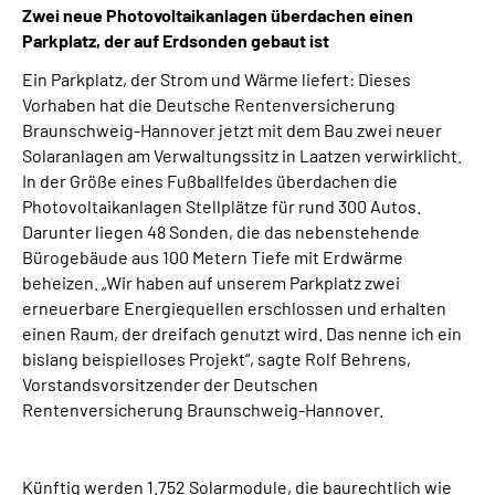
Zwei neue Photovoltaikanlagen überdachen einen
Online-Services
Parkplatz, der auf Erdsonden gebaut ist
Inhalte in Gebärdensprache (DGS)
Ein Parkplatz, der Strom und Wärme liefert: Dieses
Vorhaben hat die Deutsche Rentenversicherung
Braunschweig-Hannover jetzt mit dem Bau zwei neuer
Leichte Sprache
Solaranlagen am Verwaltungssitz in Laatzen verwirklicht.
In der Größe eines Fußballfeldes überdachen die
Suche
Photovoltaikanlagen Stellplätze für rund 300 Autos.
Darunter liegen 48 Sonden, die das nebenstehende
Bürogebäude aus 100 Metern Tiefe mit Erdwärme
beheizen. „Wir haben auf unserem Parkplatz zwei
Mein Kundenportal
erneuerbare Energiequellen erschlossen und erhalten
einen Raum, der dreifach genutzt wird. Das nenne ich ein
bislang beispielloses Projekt“, sagte Rolf Behrens,
Vorstandsvorsitzender der Deutschen
Rentenversicherung Braunschweig-Hannover.
Künftig werden 1.752 Solarmodule, die baurechtlich wie