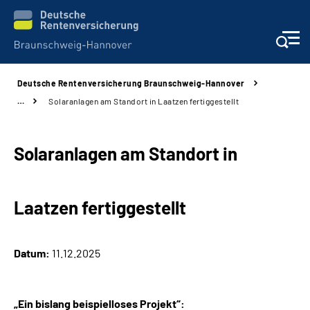
Deutsche Rentenversicherung Braunschweig-Hannover
Services
…
Solaranlagen am Standort in Laatzen fertiggestellt
Beratung und Kontakt
Solaranlagen am Standort in
Unsere Kliniken
Laatzen fertiggestellt
Karriere
Presse
Datum:
11.12.2025
Über uns
„Ein bislang beispielloses Projekt“: