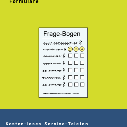
Formulare
Kosten
-
loses Service
-
Telefon