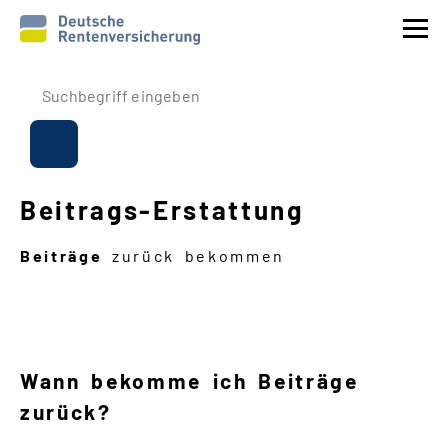
Prävention
Reha
Beitrags
-
Erstattung
Rente
Beiträge
zurück bekommen
Beitrags
-
Erstattung
Über uns
Wann bekomme ich Beiträge
Service
zurück?
Navigation