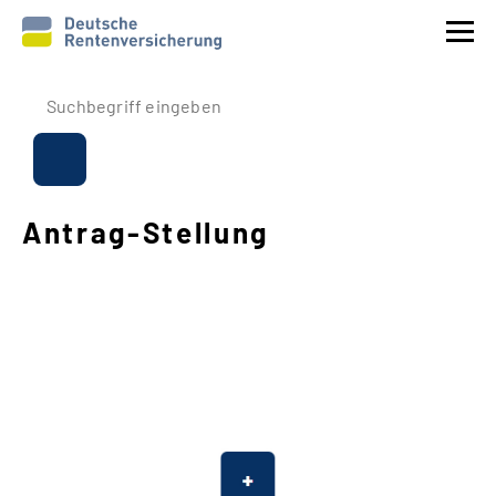
Prävention
Reha
Antrag
-
Stellung
Rente
Beitrags
-
Erstattung
Über uns
Service
Navigation