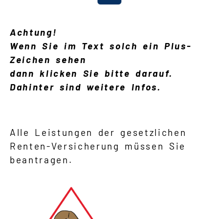
Suche
Achtung!
Wenn Sie im Text solch ein Plus-
Language
Zeichen sehen
dann klicken Sie bitte darauf.
Inhalte in Gebärdensprache (DGS)
Dahinter sind weitere Infos.
Leichte Sprache
Alle Leistungen der gesetzlichen
Renten-Versicherung müssen Sie
Mein Kundenportal
beantragen.