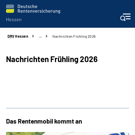
DRV
Hessen
…
Nachrichten Frühling 2026
Online-Services
Beratung und Kontakt
Nachrichten Frühling 2026
Reha-Kliniken
Karriere
Magazine
Das Rentenmobil kommt an
Über uns