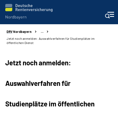
DRV
Nordbayern
…
Online-Services
Jetzt noch anmelden: Auswahlverfahren für Studienplätze im
öffentlichen Dienst
Services
Jetzt noch anmelden:
Beratung und Kontakt
Reha-Kliniken
Auswahlverfahren für
Presse und Experten
Studienplätze im öffentlichen
Karriere