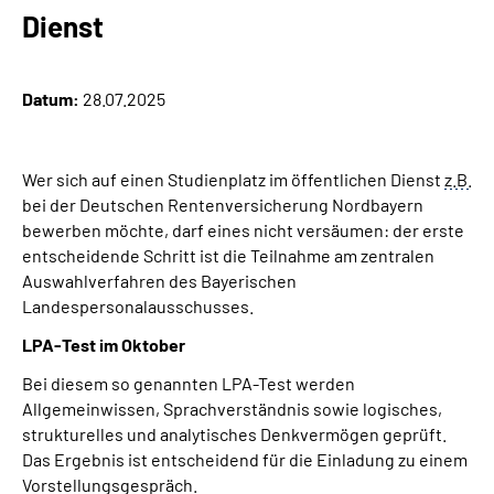
Über uns
Dienst
Inhalte in Gebärdensprache (DGS)
Datum:
28.07.2025
Leichte Sprache
Wer sich auf einen Studienplatz im öffentlichen Dienst
z.B.
Suche
bei der Deutschen Rentenversicherung Nordbayern
bewerben möchte, darf eines nicht versäumen: der erste
entscheidende Schritt ist die Teilnahme am zentralen
Auswahlverfahren des Bayerischen
Mein Kundenportal
Landespersonalausschusses.
LPA-Test im Oktober
Bei diesem so genannten LPA-Test werden
Allgemeinwissen, Sprachverständnis sowie logisches,
strukturelles und analytisches Denkvermögen geprüft.
Das Ergebnis ist entscheidend für die Einladung zu einem
Vorstellungsgespräch.