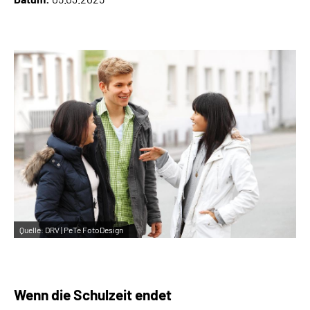
Inhalte in Gebärdensprache (DGS)
Leichte Sprache
Suche
Mein Kundenportal
Quelle:
DRV | PeTe FotoDesign
Wenn die Schulzeit endet