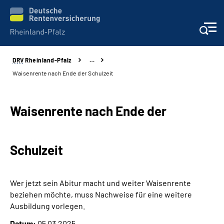
DRV
Rheinland-Pfalz
…
Unsere Leistungen
Waisenrente nach Ende der Schulzeit
Beratung
Waisenrente nach Ende der
Online-Services
Schulzeit
Karriere
Presse
Wer jetzt sein Abitur macht und weiter Waisenrente
beziehen möchte, muss Nachweise für eine weitere
Über uns
Ausbildung vorlegen.
Datum:
05.03.2025