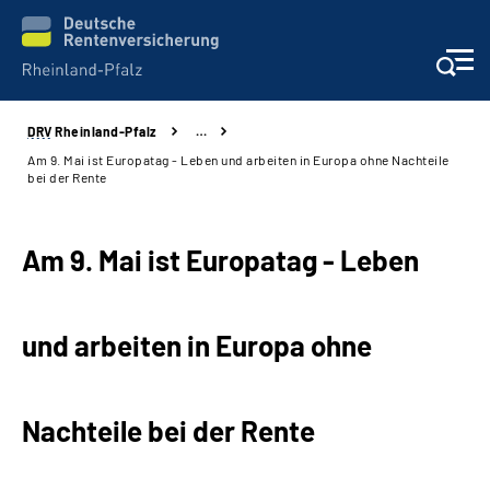
DRV
Rheinland-Pfalz
…
Unsere Leistungen
Am 9. Mai ist Europatag - Leben und arbeiten in Europa ohne Nachteile
bei der Rente
Beratung
Am 9. Mai ist Europatag -
Leben
Online-Services
Karriere
und arbeiten in Europa ohne
Presse
Nachteile bei der Rente
Über uns