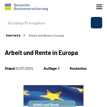
Prävention
Startseite
Arbeit und Rente in Europa
Reha
Arbeit und Rente in Europa
Rente
Beratung & Kontakt
Stand
01.07.2024
Auflage
8
Kostenlos
Experten
Über uns & Presse
Online-Services