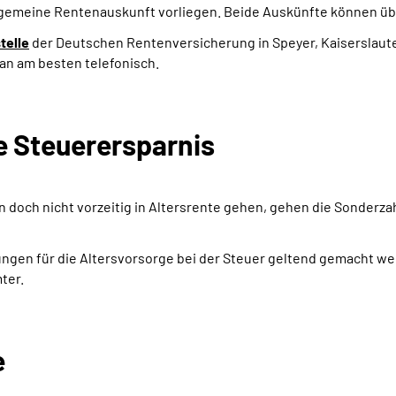
llgemeine Rentenauskunft vorliegen.
Beide Auskünfte können übe
telle
der Deutschen Rentenversicherung in Speyer, Kaiserslauter
an am besten telefonisch.
e Steuerersparnis
n doch nicht vorzeitig in Altersrente gehen, gehen die Sonderza
en für die Altersvorsorge bei der Steuer geltend gemacht wer
mter.
e