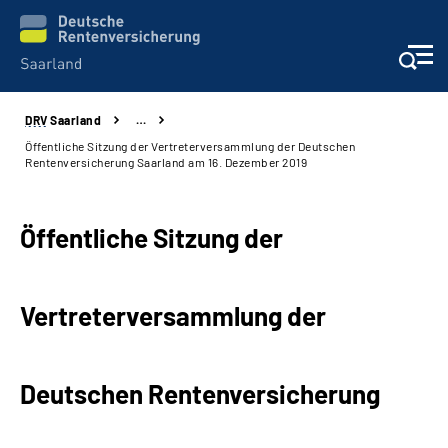
DRV
Saarland
…
Aktuelles
Öffentliche Sitzung der Vertreterversammlung der Deutschen
Rentenversicherung Saarland am 16. Dezember 2019
Services
Öffentliche Sitzung der
Kontakt und Beratung
Presse und Fachinformationen
Vertreterversammlung der
Karriere
Deutschen Rentenversicherung
Über uns