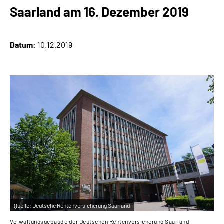
Online-Services
Saarland am 16. Dezember 2019
Inhalte in Gebärdensprache (DGS)
Datum:
10.12.2019
Leichte Sprache
Suche
Mein Kundenportal
Quelle:
Deutsche Rentenversicherung Saarland
Verwaltungsgebäude der Deutschen Rentenversicherung Saarland