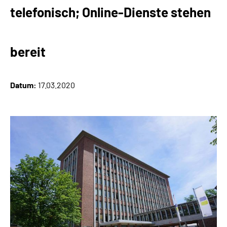
Online-Services
telefonisch; Online-Dienste stehen
Inhalte in Gebärdensprache (DGS)
bereit
Leichte Sprache
Datum:
17.03.2020
Suche
Mein Kundenportal