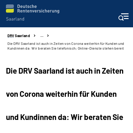
DRV
Saarland
…
Aktuelles
Die DRV Saarland ist auch in Zeiten von Corona weiterhin für Kunden und
Kundinnen da: Wir beraten Sie telefonisch; Online-Dienste stehen bereit
Services
Die DRV Saarland ist auch in Zeiten
Kontakt und Beratung
Presse und Fachinformationen
von Corona weiterhin für Kunden
Karriere
und Kundinnen da: Wir beraten Sie
Über uns