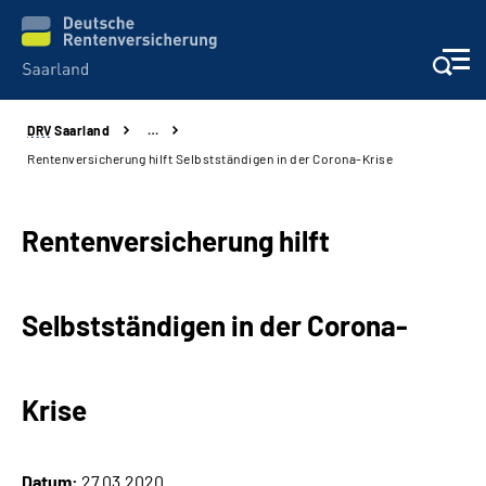
DRV
Saarland
…
Aktuelles
Rentenversicherung hilft Selbstständigen in der Corona-Krise
Services
Rentenversicherung hilft
Kontakt und Beratung
Selbstständigen in der Corona-
Presse und Fachinformationen
Karriere
Krise
Über uns
Datum:
27.03.2020