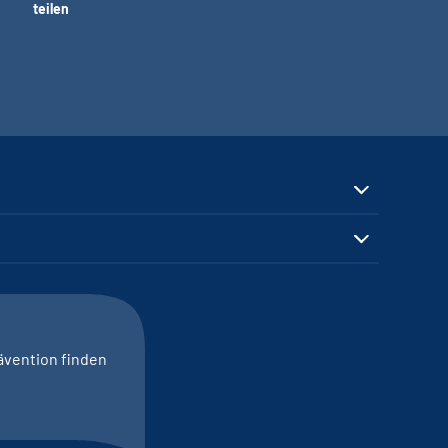
teilen
ävention finden