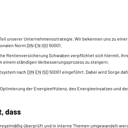
rn Teil unserer Unternehmensstrategie. Wir bekennen uns zu ein
tionalen Norm
DIN
EN
ISO
50001.
che Rentenversicherung Schwaben verpflichtet sich hiermit, ihre
in einem ständigen Verbesserungsprozess zu steigern.
ntsystem nach
DIN
EN
ISO
50001 eingeführt. Dabei wird Sorge daf
che Optimierung der Energieeffizienz, des Energieeinsatzes un
t, dass
n regelmäßig überprüft und in interne Themen umgewandelt wer