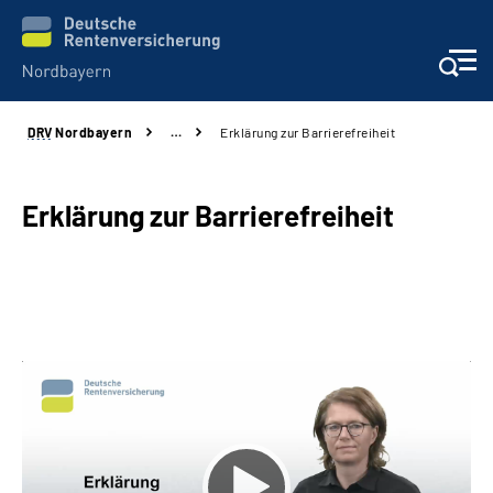
DRV
Nordbayern
…
Erklärung zur Barrierefreiheit
Online-Services
Services
Erklärung zur Barrierefreiheit
Beratung und Kontakt
Reha-Kliniken
Presse und Experten
Karriere