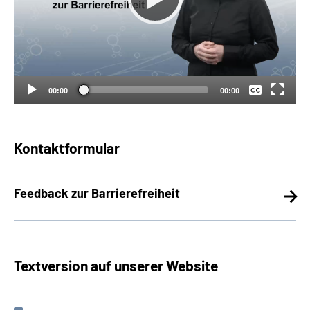
Über uns
Inhalte in Gebärdensprache (DGS)
Keine
Deutsch
Leichte Sprache
00:00
00:00
Suche
Kontaktformular
Mein Kundenportal
Feedback zur Barrierefreiheit
Textversion auf unserer Website