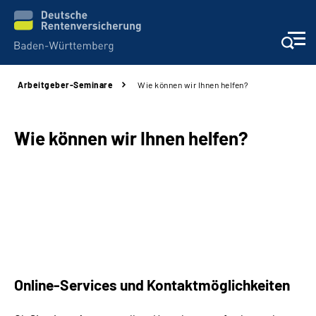
Arbeitgeber-Seminare
Wie können wir Ihnen helfen?
Beratung und Kontakt
Kunden
Wie können wir Ihnen helfen?
Online-Services
Karriere
Presse
Online-Services und Kontaktmöglichkeiten
Über uns