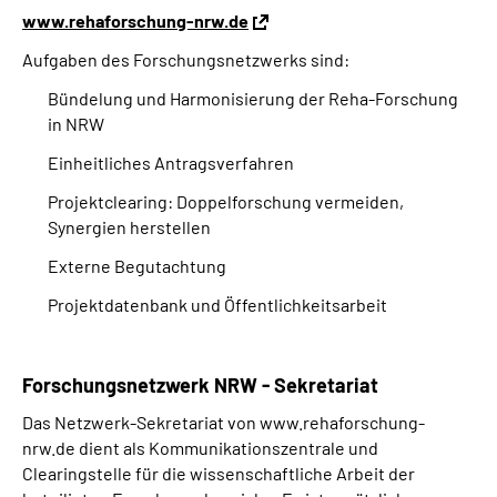
Online-Services
www.rehaforschung-nrw.de
Aufgaben des Forschungsnetzwerks sind:
Inhalte in Gebärdensprache (DGS)
Bündelung und Harmonisierung der Reha-Forschung
in NRW
Leichte Sprache
Einheitliches Antragsverfahren
Suche
Projektclearing: Doppelforschung vermeiden,
Synergien herstellen
Externe Begutachtung
Mein Kundenportal
Projektdatenbank und Öffentlichkeitsarbeit
Forschungsnetzwerk NRW - Sekretariat
Das Netzwerk-Sekretariat von www.rehaforschung-
nrw.de dient als Kommunikationszentrale und
Clearingstelle für die wissenschaftliche Arbeit der