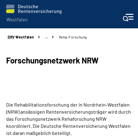
DRV
Westfalen
…
Reha-Forschung
Kontakt und Beratung
Broschüren und mehr
Forschungsnetzwerk NRW
Experten
Presse
Die Rehabilitationsforschung der in Nordrhein-Westfalen
Karriere
(NRW) ansässigen Rentenversicherungsträger wird durch
das Forschungsnetzwerk Rehaforschung NRW
Über uns
koordiniert. Die Deutsche Rentenversicherung Westfalen
ist daran maßgeblich beteiligt.