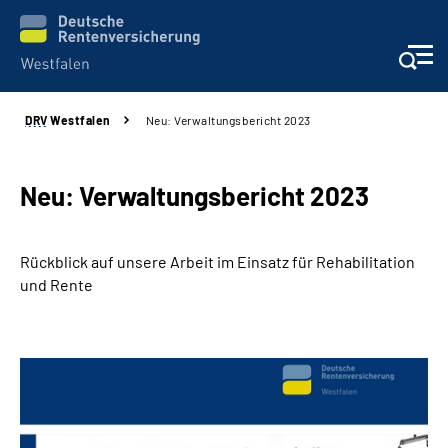
DRV
Westfalen
Neu: Verwaltungsbericht 2023
Kontakt und Beratung
Broschüren und mehr
Neu: Verwaltungsbericht 2023
Experten
Rückblick auf unsere Arbeit im Einsatz für Rehabilitation
und Rente
Presse
Karriere
Über uns