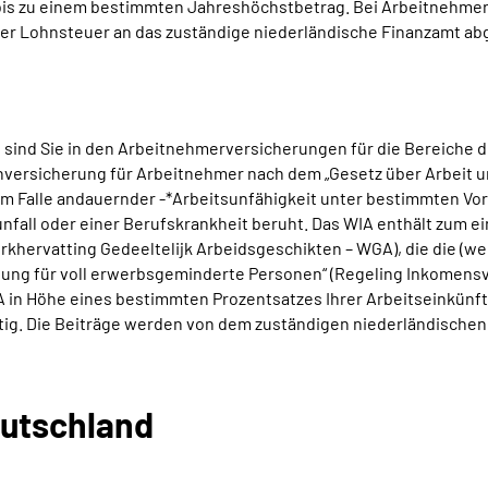
r bis zu einem bestimmten Jahreshöchstbetrag. Bei Arbeitnehme
er Lohnsteuer an das zuständige niederländische Finanzamt ab
 sind Sie in den Arbeitnehmerversicherungen für die Bereiche 
enversicherung für Arbeitnehmer nach dem „Gesetz über Arbei
 Falle andauernder -*Arbeitsunfähigkeit unter bestimmten Vorau
fall oder einer Berufskrankheit beruht. Das WIA enthält zum e
hervatting Gedeeltelijk Arbeidsgeschikten – WGA), die die (wei
g für voll erwerbsgeminderte Personen“ (Regeling Inkomensvoo
n Höhe eines bestimmten Prozentsatzes Ihrer Arbeitseinkünfte 
htig. Die Beiträge werden von dem zuständigen niederländische
eutschland